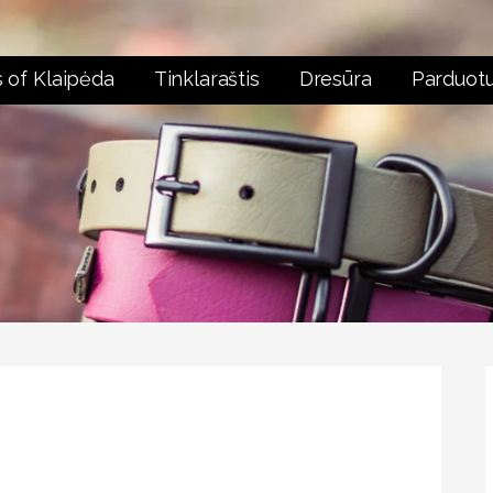
 of Klaipėda
Tinklaraštis
Dresūra
Parduot
PREKĖS