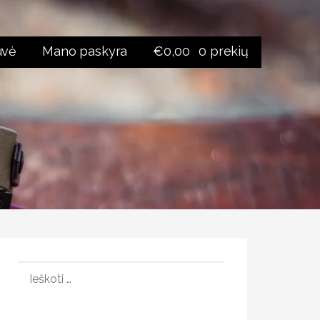
uvė
Mano paskyra
€
0,00
0 prekių