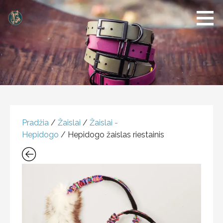
Dogs of
Šunų
Klaipeda
reikmenų
parduotuvė
PRODUKTAS
Pradžia
/
Žaislai
/
Žaislai -
Hepidogo
/ Hepidogo žaislas riestainis