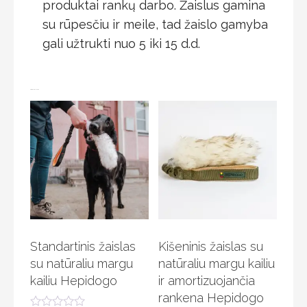
produktai rankų darbo. Žaislus gamina
su rūpesčiu ir meile, tad žaislo gamyba
gali užtrukti nuo 5 iki 15 d.d.
Jums taip pat gali patikti…
Standartinis žaislas
Kišeninis žaislas su
su natūraliu margu
natūraliu margu kailiu
kailiu Hepidogo
ir amortizuojančia
rankena Hepidogo