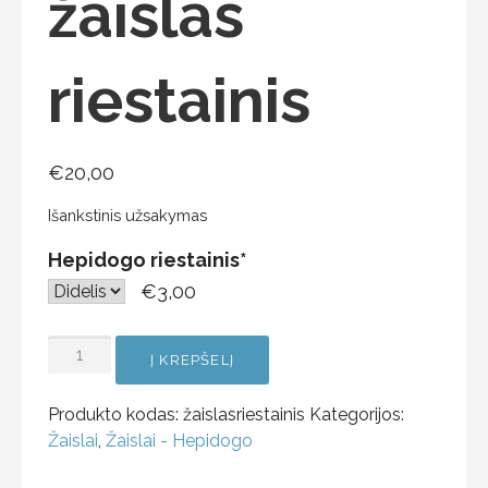
žaislas
riestainis
€
20,00
Išankstinis užsakymas
Hepidogo riestainis
*
€3,00
Į KREPŠELĮ
Produkto kodas:
žaislasriestainis
Kategorijos:
Žaislai
,
Žaislai - Hepidogo