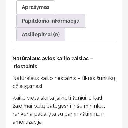
Aprašymas
Papildoma informacija
Atsiliepimai (0)
Aprašymas
Natūralaus avies kailio žaislas –
riestainis
Natūralaus kailio riestainis – tikras šuniukų
džiaugsmas!
Kailio vieta skirta įsikibti šuniui, o kad
žaidimai būtų patogesni ir šeimininkui,
rankena padaryta su paminkštinimu ir
amortizacija.