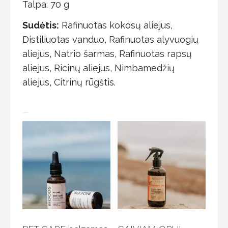
Talpa: 70 g
Sudėtis:
Rafinuotas kokosų aliejus,
Distiliuotas vanduo, Rafinuotas alyvuogių
aliejus, Natrio šarmas, Rafinuotas rapsų
aliejus, Ricinų aliejus, Nimbamedžių
aliejus, Citrinų rūgštis.
Panašūs produktai