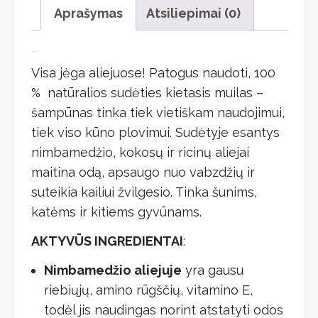
Aprašymas
Atsiliepimai (0)
Aprašymas
Visa jėga aliejuose! Patogus naudoti, 100
% natūralios sudėties kietasis muilas –
šampūnas tinka tiek vietiškam naudojimui,
tiek viso kūno plovimui. Sudėtyje esantys
nimbamedžio, kokosų ir ricinų aliejai
maitina odą, apsaugo nuo vabzdžių ir
suteikia kailiui žvilgesio. Tinka šunims,
katėms ir kitiems gyvūnams.
AKTYVŪS INGREDIENTAI
:
Nimbamedžio aliejuje
yra gausu
riebiųjų, amino rūgščių, vitamino E,
todėl jis naudingas norint atstatyti odos