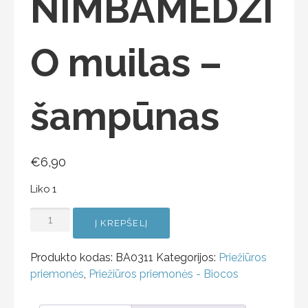
NIMBAMEDŽI
O muilas –
šampūnas
€
6,90
Liko 1
Į KREPŠELĮ
Produkto kodas:
BA0311
Kategorijos:
Priežiūros
priemonės
,
Priežiūros priemonės - Biocos