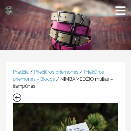
Dogs of
Šunų
Klaipeda
reikmenų
parduotuvė
PRODUKTAS
Pradžia
/
Priežiūros priemonės
/
Priežiūros
priemonės - Biocos
/ NIMBAMEDŽIO muilas –
šampūnas