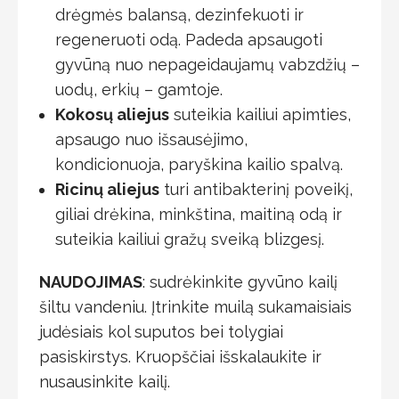
drėgmės balansą, dezinfekuoti ir
regeneruoti odą. Padeda apsaugoti
gyvūną nuo nepageidaujamų vabzdžių –
uodų, erkių – gamtoje.
Kokosų aliejus
suteikia kailiui apimties,
apsaugo nuo išsausėjimo,
kondicionuoja, paryškina kailio spalvą.
Ricinų aliejus
turi antibakterinį poveikį,
giliai drėkina, minkština, maitiną odą ir
suteikia kailiui gražų sveiką blizgesį.
NAUDOJIMAS
: sudrėkinkite gyvūno kailį
šiltu vandeniu. Įtrinkite muilą sukamaisiais
judėsiais kol suputos bei tolygiai
pasiskirstys. Kruopščiai išskalaukite ir
nusausinkite kailį.