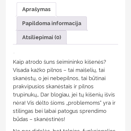
Aprašymas
Papildoma informacija
Atsiliepimai (0)
Aprašymas
Kaip atrodo šuns šeimininko kišenės?
Visada kažko pilnos – tai maišelių, tai
skanėstų, o jei nebepilnos, tai būtinai
prakvipusios skanėstais ir pilnos
trupinukų… Dar blogiau, jei tų kišenių išvis
nėra! Vis dėlto šioms „problemoms“ yra ir
stilingas bei labai patogus sprendimo
būdas – skanėstinės!