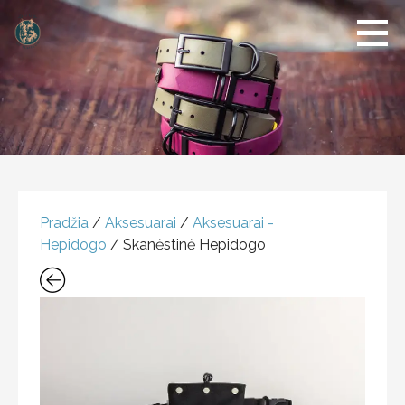
Dogs of
Šunų
Klaipeda
reikmenų
parduotuvė
PRODUKTAS
Pradžia
/
Aksesuarai
/
Aksesuarai -
Hepidogo
/ Skanėstinė Hepidogo