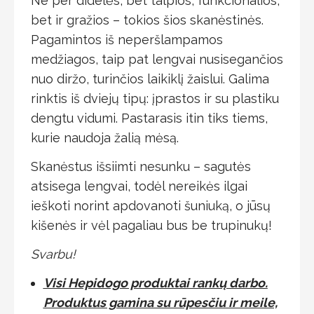
Ne per didelės, bet talpios, funkcionalios,
bet ir gražios – tokios šios skanėstinės.
Pagamintos iš neperšlampamos
medžiagos, taip pat lengvai nusisegančios
nuo diržo, turinčios laikiklį žaislui. Galima
rinktis iš dviejų tipų: įprastos ir su plastiku
dengtu vidumi. Pastarasis itin tiks tiems,
kurie naudoja žalią mėsą.
Skanėstus išsiimti nesunku – sagutės
atsisega lengvai, todėl nereikės ilgai
ieškoti norint apdovanoti šuniuką, o jūsų
kišenės ir vėl pagaliau bus be trupinukų!
Svarbu!
Visi Hepidogo produktai rankų darbo.
Produktus gamina su rūpesčiu ir meile,