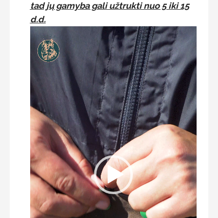
tad jų gamyba gali užtrukti nuo 5 iki 15
d.d.
Video
grotuvas