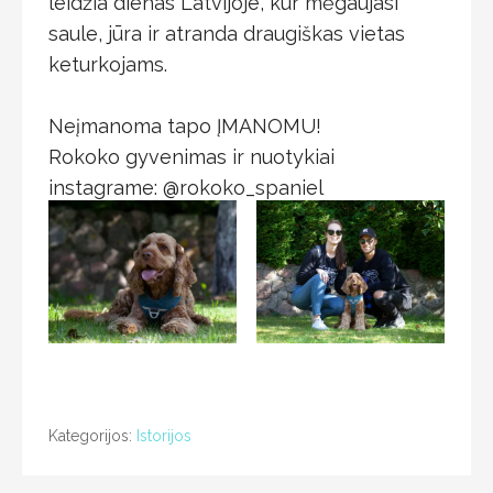
leidžia dienas Latvijoje, kur mėgaujasi
saule, jūra ir atranda draugiškas vietas
keturkojams.
⠀
Neįmanoma tapo ĮMANOMU!
Rokoko gyvenimas ir nuotykiai
instagrame: @rokoko_spaniel
Kategorijos:
Istorijos