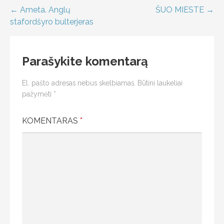
← Ameta. Anglų
ŠUO MIESTE →
stafordšyro bulterjeras
Parašykite komentarą
El. pašto adresas nebus skelbiamas.
Būtini laukeliai
pažymėti
*
KOMENTARAS
*