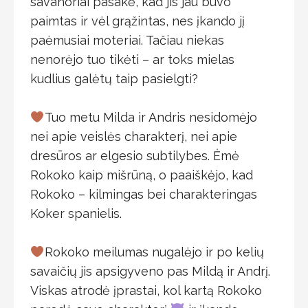
savanoriai pasakė, kad jis jau buvo
paimtas ir vėl grąžintas, nes įkando jį
paėmusiai moteriai. Tačiau niekas
nenorėjo tuo tikėti – ar toks mielas
kudlius galėtų taip pasielgti?
⠀
Tuo metu Milda ir Andris nesidomėjo
nei apie veislės charakterį, nei apie
dresūros ar elgesio subtilybes. Ėmė
Rokoko kaip mišrūną, o paaiškėjo, kad
Rokoko – kilmingas bei charakteringas
Koker spanielis.
⠀
Rokoko meilumas nugalėjo ir po kelių
savaičių jis apsigyveno pas Mildą ir Andrį.
Viskas atrodė įprastai, kol kartą Rokoko