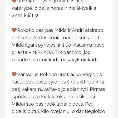
Rokoko – gyvas įrodymas, kaip
kantrybė, didelis noras ir meilė įveikia
visas kliūtis!
⠀
Rokoko pas pas Mildą ir Andrį atsirado
netikėtai. Andris seniai norėjo šuns, bet
Milda ilgai spyriojosi ir šiuo klausimu buvo
griežta – NIEKADA. Tik pamiršo, jog
patarlė sako: niekada nesakyk niekada.
⠀
Pamačius Rokoko nuotrauką Beglobis
Facebook puslapyje, jos širdis ištirpo ir tą
patį vakarą nuvažiavo jo aplankyti. Pirmas
įspūdis buvo kiek kitoks, nei ji tikėjosi-
Mildai šuo pasirodė labai didelis. Per
didelis butui, kilo dvejonių, o dar Beglobio