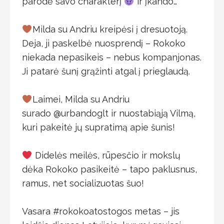
parodė savo charakterį
ir įkando…
⠀
Milda su Andriu kreipėsi į dresuotoją.
Deja, ji paskelbė nuosprendį – Rokoko
niekada nepasikeis – nebus kompanjonas.
Ji patarė šunį grąžinti atgal į prieglaudą.
⠀
Laimei, Milda su Andriu
surado @urbandoglt ir nuostabiąją Vilmą,
kuri pakeitė jų supratimą apie šunis!
⠀
Didelės meilės, rūpesčio ir mokslų
dėka Rokoko pasikeitė – tapo paklusnus,
ramus, net socializuotas šuo!
⠀
Vasara #rokokoatostogos metas – jis