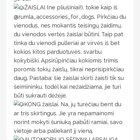
ŽAISLAI (ne pliušiniai!), tokie kaip iš
@rumla_accessories_for_dogs. Pirkčiau du
vienodus, nes mokantis teisingų žaidimų,
du vienodos vertės žaislai būtini. Taip pat
tinka du vienodi pulleriai ar virvės iš bet
kokios kitos parduotuvės, svarbu
kokybiški. Apsirūpinčiau kokiomis trimis
poromis tokių žaislų, tikrai neprisipirkčiau
daug. Pastaba: šie žaislai skirti žaisti tik su
šeimininku, todėl kai nežaidžiama, jie turi
būti sukrauti dėžėje.
KONG žaislai. Na, jų turėčiau bent du
ar tris skirtingus. Jie yra nepamainomi
norint mokyti šuniuką pabūti ramiai, savo
vietoje arba paliekant jį vieną.
AUTOMOBILIO SĖDYNIŲ APSAUGA.