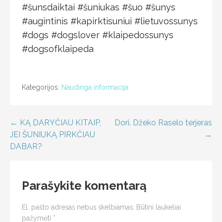
#šunsdaiktai #šuniukas #šuo #šunys
#augintinis #kapirktisuniui #lietuvossunys
#dogs #dogslover #klaipedossunys
#dogsofklaipeda
Kategorijos:
Naudinga informacija
← KĄ DARYČIAU KITAIP,
Dori. Džeko Raselo terjeras
JEI ŠUNIUKĄ PIRKČIAU
→
DABAR?
Parašykite komentarą
El. pašto adresas nebus skelbiamas.
Būtini laukeliai
pažymėti
*