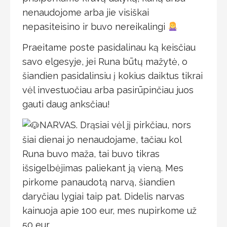
nenaudojome arba jie visiškai
nepasiteisino ir buvo nereikalingi
Praeitame poste pasidalinau ką keisčiau
savo elgesyje, jei Runa būtų mažytė, o
šiandien pasidalinsiu į kokius daiktus tikrai
vėl investuočiau arba pasirūpinčiau juos
gauti daug anksčiau!
NARVAS. Drąsiai vėl jį pirkčiau, nors
šiai dienai jo nenaudojame, tačiau kol
Runa buvo maža, tai buvo tikras
išsigelbėjimas paliekant ją vieną. Mes
pirkome panaudotą narvą, šiandien
daryčiau lygiai taip pat. Didelis narvas
kainuoja apie 100 eur, mes nupirkome už
50 eur.