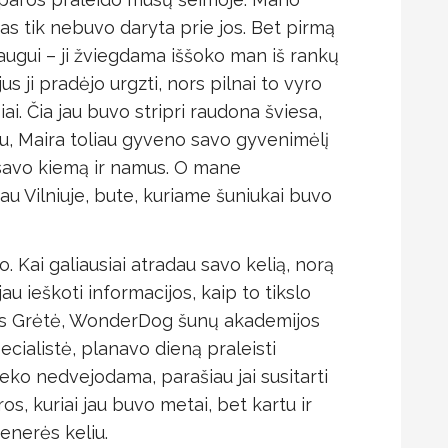
kas tik nebuvo daryta prie jos. Bet pirmą
augui – ji žviegdama iššoko man iš rankų
jus ji pradėjo urgzti, nors pilnai to vyro
i. Čia jau buvo stripri raudona šviesa,
au, Maira toliau gyveno savo gyvenimėlį
savo kiemą ir namus. O mane
au Vilniuje, bute, kuriame šuniukai buvo
 Kai galiausiai atradau savo kelią, norą
jau ieškoti informacijos, kaip to tikslo
omis Grėtė, WonderDog šunų akademijos
ecialistė, planavo dieną praleisti
ieko nedvejodama, parašiau jai susitarti
os, kuriai jau buvo metai, bet kartu ir
trenerės keliu.