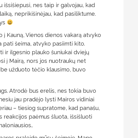
 išsišiepusi, nes taip ir galvojau, kad
aiką, neprikišinėjau, kad pasiliktume.
tys
vo į Kauną, Vienos dienos vakarą atvyko
a pati šeima, atvyko pasiimti kito.
ir ilgesnio plauko šuniukai dviejų
ėsi į Mairą, nors jos nuotraukų net
u be užduoto tėčio klausimo, buvo
gs. Atrodė bus erelis, nes tokia buvo
esiu jau pradėjo lysti Mairos vidiniai
riau – tiesiog supratome, kad panašu,
eakcijos paėmus šluota, išsišluoti
aloniausios..
paros praleido mūsų šeimoje. Mano