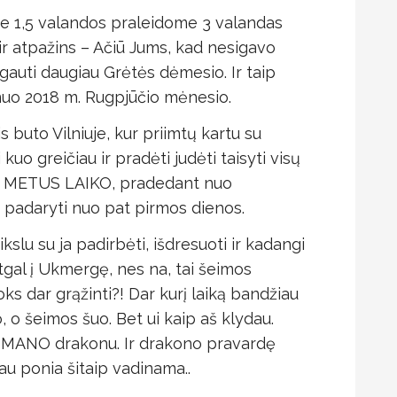
oje 1,5 valandos praleidome 3 valandas
 ir atpažins – Ačiū Jums, kad nesigavo
gauti daugiau Grėtės dėmesio. Ir taip
nuo 2018 m. Rugpjūčio mėnesio.
s buto Vilniuje, kur priimtų kartu su
kuo greičiau ir pradėti judėti taisyti visų
ER METUS LAIKO, pradedant nuo
si padaryti nuo pat pirmos dienos.
kslu su ja padirbėti, išdresuoti ir kadangi
tgal į Ukmergę, nes na, tai šeimos
oks dar grąžinti?! Dar kurį laiką bandžiau
 o šeimos šuo. Bet ui kaip aš klydau.
o MANO drakonu. Ir drakono pravardę
sau ponia šitaip vadinama..