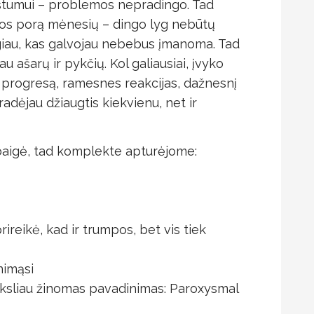
ėštumui – problemos nepradingo. Tad
vos porą mėnesių – dingo lyg nebūtų
giau, kas galvojau nebebus įmanoma. Tad
u ašarų ir pykčių. Kol galiausiai, įvyko
s progresą, ramesnes reakcijas, dažnesnį
adėjau džiaugtis kiekvienu, net ir
sibaigė, tad komplekte apturėjome:
ireikė, kad ir trumpos, bet vis tiek
nimąsi
tiksliau žinomas pavadinimas: Paroxysmal