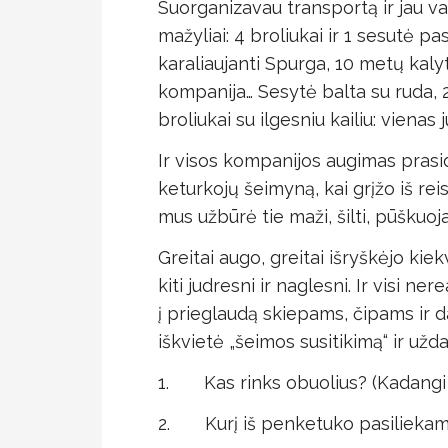
Suorganizavau transportą ir jau v
mažyliai: 4 broliukai ir 1 sesutė
karaliaujanti Spurga, 10 metų kaly
kompanija… Sesytė balta su ruda, 2 
broliukai su ilgesniu kailiu: vienas 
Ir visos kompanijos augimas prasidė
keturkojų šeimyną, kai grįžo iš r
mus užbūrė tie maži, šilti, pūškuoja
Greitai augo, greitai išryškėjo kiek
kiti judresni ir naglesni. Ir visi ner
į prieglaudą skiepams, čipams ir d
iškvietė „šeimos susitikimą“ ir užd
1. Kas rinks obuolius? (Kadangi 
2. Kurį iš penketuko pasilieka