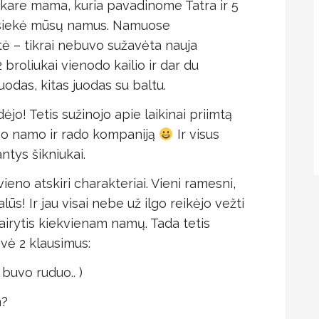
akare mama, kuria pavadinome Tatra ir 5
 pasiekė mūsų namus. Namuose
tė – tikrai nebuvo sužavėta nauja
broliukai vienodo kailio ir dar du
juodas, kitas juodas su baltu.
jo! Tetis sužinojo apie laikinai priimtą
eiso namo ir rado kompaniją
Ir visus
ntys šikniukai.
vieno atskiri charakteriai. Vieni ramesni,
ealūs! Ir jau visai nebe už ilgo reikėjo vežti
airytis kiekvienam namų. Tada tetis
avė 2 klausimus:
buvo ruduo.. )
m?