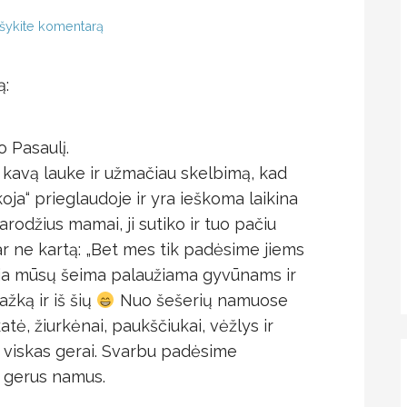
šykite komentarą
ą:
 Pasaulį.
kavą lauke ir užmačiau skelbimą, kad
oja“ prieglaudoje ir yra ieškoma laikina
rodžius mamai, ji sutiko ir tuo pačiu
dar ne kartą: „Bet mes tik padėsime jiems
kokia mūsų šeima palaužiama gyvūnams ir
ažką ir iš šių
Nuo šešerių namuose
tė, žiurkėnai, paukščiukai, vėžlys ir
 viskas gerai. Svarbu padėsime
s gerus namus.