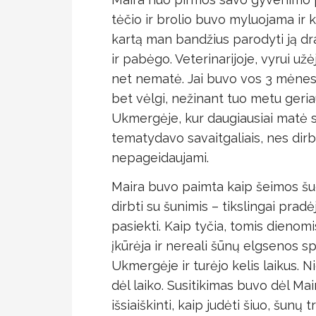
tėčio ir brolio buvo myluojama ir 
kartą man bandžius parodyti ją dr
ir pabėgo. Veterinarijoje, vyrui užė
net nematė. Jai buvo vos 3 mėnesia
bet vėlgi, nežinant tuo metu geri
Ukmergėje, kur daugiausiai matė 
tematydavo savaitgaliais, nes dirb
nepageidaujami.
Maira buvo paimta kaip šeimos šuo.
dirbti su šunimis – tikslingai pradė
pasiekti. Kaip tyčia, tomis dien
įkūrėja ir nereali šūnų elgsenos sp
Ukmergėje ir turėjo kelis laikus. N
dėl laiko. Susitikimas buvo dėl Mair
išsiaiškinti, kaip judėti šiuo, šunų 