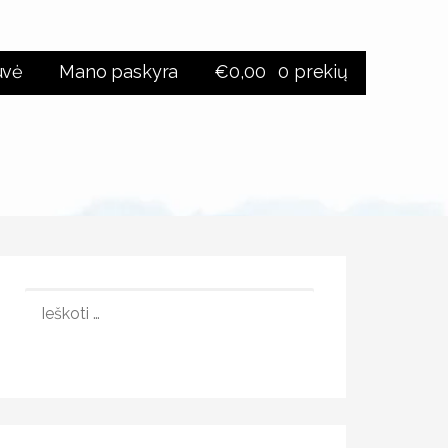
uvė
Mano paskyra
€
0,00
0 prekių