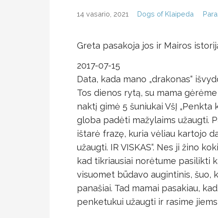
14 vasario, 2021
Dogs of Klaipeda
Para
Greta pasakoja jos ir Mairos istorij
2017-07-15
Data, kada mano „drakonas“ išvydo
Tos dienos rytą, su mama gėrėme 
naktį gimė 5 šuniukai VšĮ „Penkta k
globa padėti mažylaims užaugti. Pa
ištarė frazę, kuria vėliau kartojo 
užaugti. IR VISKAS“. Nes ji žino 
kad tikriausiai norėtume pasilikti k
visuomet būdavo augintinis, šuo, ka
panašiai. Tad mamai pasakiau, kad
penketukui užaugti ir rasime jiem