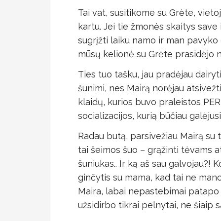
Tai vat, susitikome su Grėte, viet
kartu. Jei tie žmonės skaitys save
sugrįžti laiku namo ir man pavyko 
mūsų kelionė su Grėte prasidėjo 
Ties tuo tašku, jau pradėjau dairyti
šunimi, nes Mairą norėjau atsivežti 
klaidų, kurios buvo praleistos P
socializacijos, kurią būčiau galėju
Radau butą, parsivežiau Mairą su ti
tai šeimos šuo – grąžinti tėvams a
šuniukas.. Ir ką aš sau galvojau?! K
ginčytis su mama, kad tai ne mano,
Maira, labai nepastebimai patap
užsidirbo tikrai pelnytai, ne šiaip 