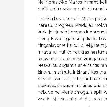
Na ir prasidėjo Mairos ir mano keli
būčiau toli gražu nepatikėjusi nei
Pradžia buvo nereali. Mairai patiko
nerealų progresą. Pradėjau mokytis
kurie jai duoda įtampos ir darbuotis
dieną. Buvo ir geresnių dienų, buvo
žingsniavome kartu į priekį. Bent ja
Ir tada jai nutiko netikras nėštumas
kiekvieno praeinančio žmogaus ar 
Nesvarbu bėgantis ar einantis ramia
žinomu maršrutu ir žinant, kas yra 
beveik išsirovė į gatvę ant autob
plakatas. Išlipus iš mašinos prie p
nebuvo nei vieno žmogaus aplink. P
visą įniršį liejo ant plakatų, nes