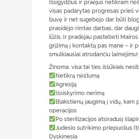
Išsigydžius ir praėjus netikram n
visas padarytas progresas prieš 
buvę ir net sugebėjo dar būti blo
prasidėjo rimtas darbas, dar daugia
lūžis. Ir pradėjau pastebėti Mairo
grįžimą į kontaktą pas mane – ir pr
smulkiausiai atrodančiu laimėjimu!
Žinoma, visa tai ties iššūkiais ne
Netikrą nėštumą
Agresiją
Išsiskyrimo nerimą
Blakstienų įaugimą į vidų, kam pr
operacijos
Po sterilizacijos atsiradusį šlapi
Judesio sutrikimo priepuolius (
Dyskinesia