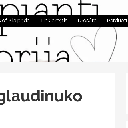
 of Klaipėda
Tinklaraštis
Dresūra
Parduot
TINKLARAŠTIS
eglaudinuko