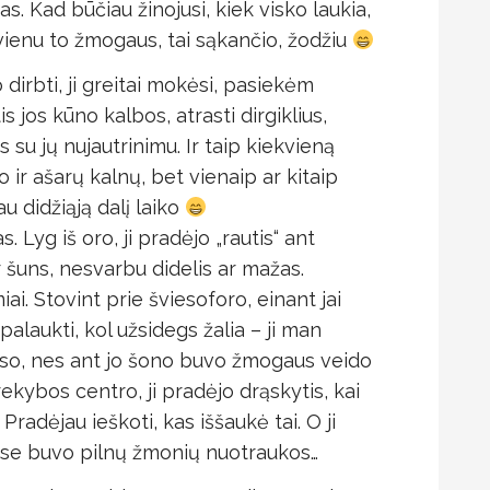
as. Kad būčiau žinojusi, kiek visko laukia,
 vienu to žmogaus, tai sąkančio, žodžiu
 dirbti, ji greitai mokėsi, pasiekėm
 jos kūno kalbos, atrasti dirgiklius,
 su jų nujautrinimu. Ir taip kiekvieną
 ir ašarų kalnų, bet vienaip ar kitaip
u didžiąją dalį laiko
. Lyg iš oro, ji pradėjo „rautis“ ant
šuns, nesvarbu didelis ar mažas.
i. Stovint prie šviesoforo, einant jai
palaukti, kol užsidegs žalia – ji man
uso, nes ant jo šono buvo žmogaus veido
rekybos centro, ji pradėjo drąskytis, kai
radėjau ieškoti, kas iššaukė tai. O ji
 juose buvo pilnų žmonių nuotraukos…