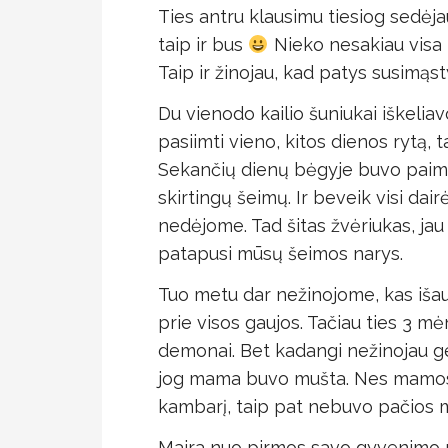
Ties antru klausimu tiesiog sedėjau
taip ir bus
Nieko nesakiau visa l
Taip ir žinojau, kad patys susimąs
Du vienodo kailio šuniukai iškelia
pasiimti vieno, kitos dienos rytą, t
Sekančių dienų bėgyje buvo paimti 
skirtingų šeimų. Ir beveik visi dair
nedėjome. Tad šitas žvėriukas, ja
patapusi mūsų šeimos narys.
Tuo metu dar nežinojome, kas išau
prie visos gaujos. Tačiau ties 3 mėn
demonai. Bet kadangi nežinojau ge
jog mama buvo mušta. Nes mamos r
kambarį, taip pat nebuvo pačios m
Maira nuo pirmos savo gyvenimo 