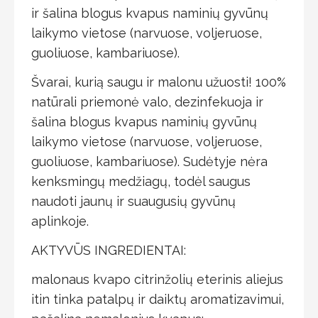
ir šalina blogus kvapus naminių gyvūnų
laikymo vietose (narvuose, voljeruose,
guoliuose, kambariuose).
Švarai, kurią saugu ir malonu užuosti! 100%
natūrali priemonė valo, dezinfekuoja ir
šalina blogus kvapus naminių gyvūnų
laikymo vietose (narvuose, voljeruose,
guoliuose, kambariuose). Sudėtyje nėra
kenksmingų medžiagų, todėl saugus
naudoti jaunų ir suaugusių gyvūnų
aplinkoje.
AKTYVŪS INGREDIENTAI:
malonaus kvapo citrinžolių eterinis aliejus
itin tinka patalpų ir daiktų aromatizavimui,