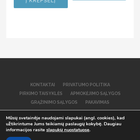
Į KREPŠELĮ
t
n
i
i
n
m
i
a
m
s
a
:
s
0
:
i
0
š
i
5
š
5
KONTAKTAI
PRIVATUMO POLITIKA
PIRKIMO TAISYKLĖS
APMOKĖJIMO SĄLYGOS
GRĄŽINIMO SĄLYGOS
PAKAVIMAS
Mūsų svetainėje naudojami slapukai (angl. cookies), kad
Visos teisės saugomos © 2026 Dogs of Klaipeda
užtikrintume Jums teikiamų paslaugų kokybę. Daugiau
informacijos rasite
slapukų nuostatuose
.