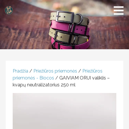
Dogs of
Šunų
Klaipeda
reikmenų
parduotuvė
PRODUKTAS
Pradžia
/
Priežiūros priemonės
/
Priežiūros
priemonės - Biocos
/ GAIVIAM ORUI valiklis –
kvapų neutralizatorius 250 ml