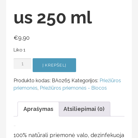
us 250 ml
€
9,90
Liko 1
Į KREPŠELĮ
Produkto kodas:
BA0265
Kategorijos:
Priežiūros
priemonės
,
Priežiūros priemonės - Biocos
Aprašymas
Atsiliepimai (0)
Aprašymas
100% natūrali priemonė valo, dezinfekuoja