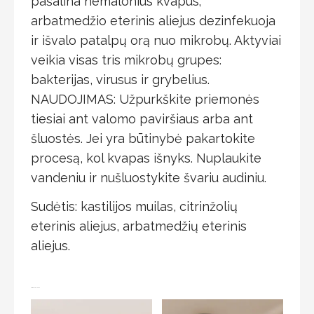
pašalina nemalonius kvapus;
arbatmedžio eterinis aliejus dezinfekuoja
ir išvalo patalpų orą nuo mikrobų. Aktyviai
veikia visas tris mikrobų grupes:
bakterijas, virusus ir grybelius.
NAUDOJIMAS: Užpurkškite priemonės
tiesiai ant valomo paviršiaus arba ant
šluostės. Jei yra būtinybė pakartokite
procesą, kol kvapas išnyks. Nuplaukite
vandeniu ir nušluostykite švariu audiniu.
Sudėtis: kastilijos muilas, citrinžolių
eterinis aliejus, arbatmedžių eterinis
aliejus.
Jums taip pat gali patikti…