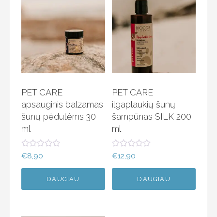
PET CARE
PET CARE
apsauginis balzamas
ilgaplaukių šunų
šunų pėdutėms 30
šampūnas SILK 200
ml
ml
Į
Į
€
8,90
€
12,90
v
v
e
e
r
r
DAUGIAU
DAUGIAU
t
t
i
i
n
n
i
i
m
m