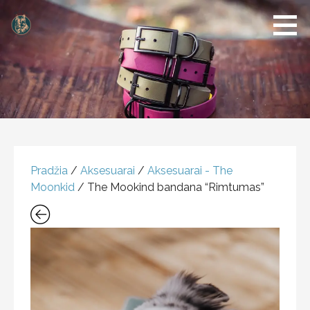
Dogs of
Šunų
Klaipeda
reikmenų
parduotuvė
PRODUKTAS
Pradžia
/
Aksesuarai
/
Aksesuarai - The
Moonkid
/ The Mookind bandana “Rimtumas”