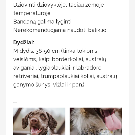
Džiovinti džiovyklėje, tačiau žemoje
temperatūroje
Bandaną galima lyginti
Nerekomenduojama naudoti baliklio
Dydžiai:
M dydis: 36-50 cm (tinka tokioms
veislėms, kaip: borderkoliai, australų
aviganiai, lygiaplaukiai ir labradoro
retriveriai, trumpaplaukiai koliai, australų
ganymo šunys, vižlai ir pan.)
Jums taip pat gali patikti…