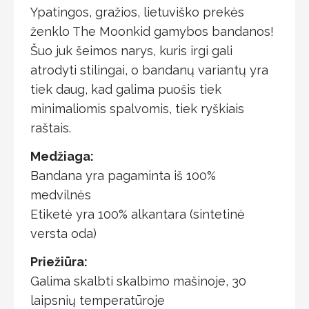
Ypatingos, gražios, lietuviško prekės
ženklo The Moonkid gamybos bandanos!
Šuo juk šeimos narys, kuris irgi gali
atrodyti stilingai, o bandanų variantų yra
tiek daug, kad galima puošis tiek
minimaliomis spalvomis, tiek ryškiais
raštais.
Medžiaga:
Bandana yra pagaminta iš 100%
medvilnės
Etiketė yra 100% alkantara (sintetinė
versta oda)
Priežiūra:
Galima skalbti skalbimo mašinoje, 30
laipsnių temperatūroje