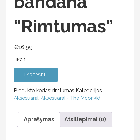
bandana
“Rimtumas”
€
16,99
Liko 1
Į KREPŠELĮ
Produkto kodas:
rimtumas
Kategorijos:
Aksesuarai
,
Aksesuarai - The Moonkid
Aprašymas
Atsiliepimai (0)
Aprašymas